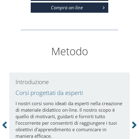
Compra on-line
Metodo
Introduzione
C
Corsi progettati da esperti
P
a
i
I nostri corsi sono ideati da esperti nella creazione
di materiale didattico on-line. Il nostro scopo è
N
quello di motivarti, guidarti e fornirti tutto
c
l'occorrente per consentirti di raggiungere i tuoi
m
obiettivi d'apprendimento e comunicare in
tà
maniera efficace.