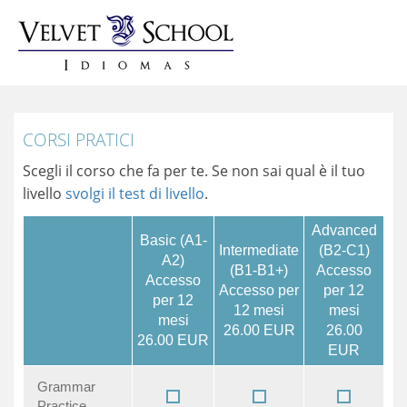
CORSI PRATICI
Scegli il corso che fa per te. Se non sai qual è il tuo
livello
svolgi il test di livello
.
Advanced
Basic (A1-
Intermediate
(B2-C1)
A2)
(B1-B1+)
Accesso
Accesso
Accesso per
per 12
per 12
12 mesi
mesi
mesi
26.00 EUR
26.00
26.00 EUR
EUR
Grammar
Practice