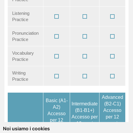
Listening
Practice
Pronunciation
Practice
Vocabulary
Practice
Writing
Practice
Advanced
Basic (A1-
Intermediate
(B2-C1)
A2)
(B1-B1+)
Accesso
Accesso
Accesso per
per 12
per 12
12 mesi
mesi
mesi
Noi usiamo i cookies
68.00 EUR
68.00