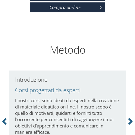
Compra on-line
Metodo
Introduzione
C
Corsi progettati da esperti
P
a
i
I nostri corsi sono ideati da esperti nella creazione
di materiale didattico on-line. Il nostro scopo è
N
quello di motivarti, guidarti e fornirti tutto
c
l'occorrente per consentirti di raggiungere i tuoi
m
obiettivi d'apprendimento e comunicare in
tà
maniera efficace.