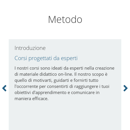
Metodo
Introduzione
C
Corsi progettati da esperti
P
a
i
I nostri corsi sono ideati da esperti nella creazione
di materiale didattico on-line. Il nostro scopo è
N
quello di motivarti, guidarti e fornirti tutto
c
l'occorrente per consentirti di raggiungere i tuoi
m
obiettivi d'apprendimento e comunicare in
tà
maniera efficace.