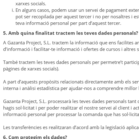
xarxes socials.
En alguns casos, podem usar un servei de pagament extern 
pot ser recopilada per aquest tercer i no per nosaltres i est
teva informació personal per part d’aquest tercer.
5. Amb quina finalitat tractem les teves dades personals?
A Gazanta Project, S.L. tractem la informació que ens facilites amb
d’informació i facilitar-te informació i ofertes de cursos i altre
També tractem les teves dades personals per permetre’t participar
pàgines de xarxes socials).
A part d’aquests propòsits relacionats directamente amb els ser
interna i anàlisi estadística per ajudar-nos a comprendre millor l
Gazanta Project, S.L. processarà les teves dades personals tant 
hagis sol·licitat i per poder realitzar el nostre servei al clien
informació personal per processar la comanda que has sol·licitat
Les transferències es realitzaran d’acord amb la legislació aplic
6. Com protegim els dades?