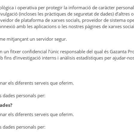
ològica i operativa per protegir la informació de caràcter persona
divulgació (incloses les pràctiques de seguretat de dades) d’altre
oveïdor de plataforma de xarxes socials, proveïdor de sistema oper
onnexió amb les aplicacions o les nostres pàgines de xarxes social
erme mitjançant un servidor segur.
un fitxer confidencial l’únic responsable del qual és Gazanta Pro
ns d’investigació interns i anàlisis estadístiques per ajudar-nos
nar els diferents serveis que oferim.
s dades personals per:
dades?
nar els diferents serveis que oferim.
s dades personals per: