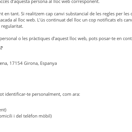
’accés d’aquesta persona al lloc web corresponent.
 en tant. Si realitzem cap canvi substancial de les regles per les 
da al lloc web. L’ús continuat del lloc un cop notificats els canv
regularitat.
ó personal o les pràctiques d’aquest lloc web, pots posar-te en con
s?
emena, 17154 Girona, Espanya
ot identificar-te personalment, com ara:
ent)
icili i del telèfon mòbil)