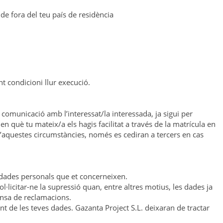
de fora del teu país de residència
t condicioni llur execució.
comunicació amb l’interessat/la interessada, ja sigui per
 què tu mateix/a els hagis facilitat a través de la matrícula en
a d’aquestes circumstàncies, només es cediran a tercers en cas
t dades personals que et concerneixen.
sol·licitar-ne la supressió quan, entre altres motius, les dades ja
fensa de reclamacions.
t de les teves dades. Gazanta Project S.L. deixaran de tractar