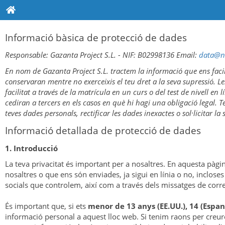
Informació bàsica de protecció de dades
Responsable: Gazanta Project S.L. - NIF: B02998136 Email:
data@n
En nom de Gazanta Project S.L. tractem la informació que ens facilit
conservaran mentre no exerceixis el teu dret a la seva supressió. 
facilitat a través de la matrícula en un curs o del test de nivell e
cediran a tercers en els casos en què hi hagi una obligació legal. T
teves dades personals, rectificar les dades inexactes o sol·licitar l
Informació detallada de protecció de dades
1. Introducció
La teva privacitat és important per a nosaltres. En aquesta pàgin
nosaltres o que ens són enviades, ja sigui en línia o no, inclose
socials que controlem, així com a través dels missatges de co
És important que, si ets
menor de 13 anys (EE.UU.), 14 (Espany
informació personal a aquest lloc web. Si tenim raons per creur