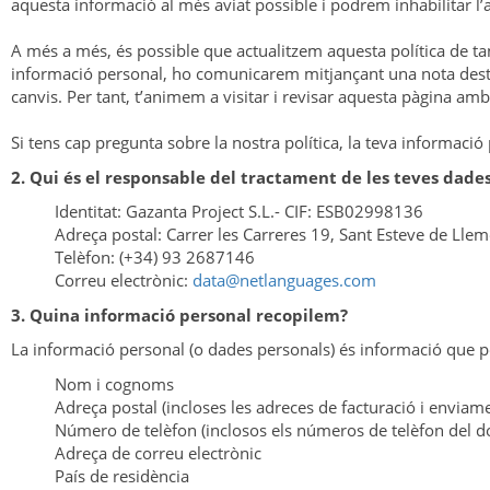
aquesta informació al més aviat possible i podrem inhabilitar l
A més a més, és possible que actualitzem aquesta política de tant
informació personal, ho comunicarem mitjançant una nota destaca
canvis. Per tant, t’animem a visitar i revisar aquesta pàgina amb 
Si tens cap pregunta sobre la nostra política, la teva informaci
2. Qui és el responsable del tractament de les teves dade
Identitat: Gazanta Project S.L.- CIF: ESB02998136
Adreça postal: Carrer les Carreres 19, Sant Esteve de Ll
Telèfon: (+34) 93 2687146
Correu electrònic:
data@netlanguages.com
3. Quina informació personal recopilem?
La informació personal (o dades personals) és informació que p
Nom i cognoms
Adreça postal (incloses les adreces de facturació i enviam
Número de telèfon (inclosos els números de telèfon del dom
Adreça de correu electrònic
País de residència