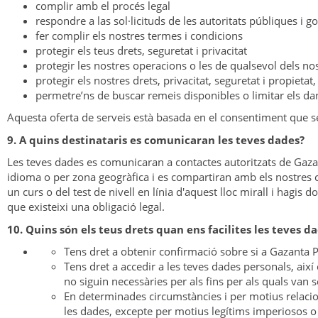
complir amb el procés legal
respondre a las sol·licituds de les autoritats públiques i 
fer complir els nostres termes i condicions
protegir els teus drets, seguretat i privacitat
protegir les nostres operacions o les de qualsevol dels nost
protegir els nostres drets, privacitat, seguretat i propietat, 
permetre’ns de buscar remeis disponibles o limitar els d
Aquesta oferta de serveis està basada en el consentiment que se’
9. A quins destinataris es comunicaran les teves dades?
Les teves dades es comunicaran a contactes autoritzats de Gazant
idioma o per zona geogràfica i es compartiran amb els nostres co
un curs o del test de nivell en línia d'aquest lloc mirall i hagi
que existeixi una obligació legal.
10. Quins són els teus drets quan ens facilites les teves d
Tens dret a obtenir confirmació sobre si a Gazanta P
Tens dret a accedir a les teves dades personals, així c
no siguin necessàries per als fins per als quals van 
En determinades circumstàncies i per motius relacion
les dades, excepte per motius legítims imperiosos o 