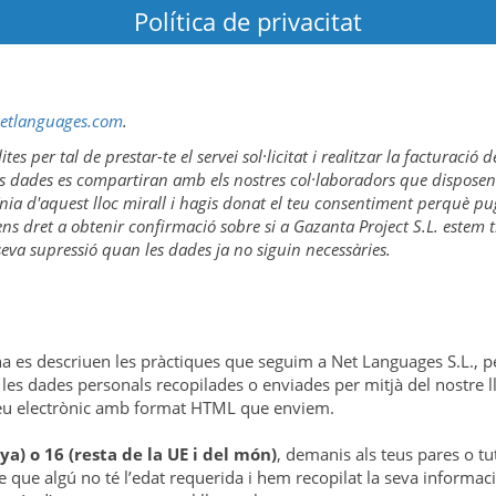
Política de privacitat
etlanguages.com
.
es per tal de prestar-te el servei sol·licitat i realitzar la facturac
Les dades es compartiran amb els nostres col·laboradors que disposen 
n línia d'aquest lloc mirall i hagis donat el teu consentiment perquè 
ens dret a obtenir confirmació sobre si a Gazanta Project S.L. estem t
a seva supressió quan les dades ja no siguin necessàries.
a es descriuen les pràctiques que seguim a Net Languages S.L., per
s les dades personals recopilades o enviades per mitjà del nostre l
rreu electrònic amb format HTML que enviem.
a) o 16 (resta de la UE i del món)
, demanis als teus pares o t
e que algú no té l’edat requerida i hem recopilat la seva informa