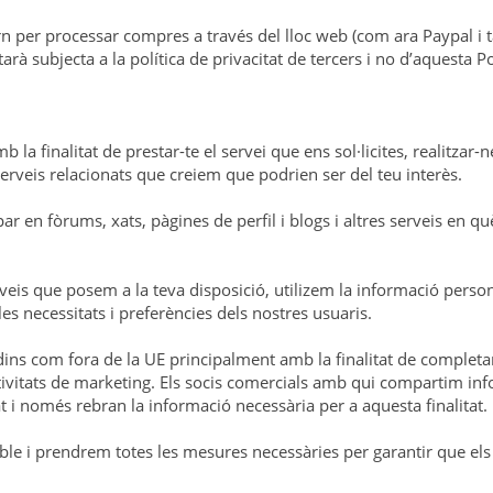
per processar compres a través del lloc web (com ara Paypal i ta
arà subjecta a la política de privacitat de tercers i no d’aquesta Po
 la finalitat de prestar-te el servei que ens sol·licites, realitzar
s serveis relacionats que creiem que podrien ser del teu interès.
 en fòrums, xats, pàgines de perfil i blogs i altres serveis en què
veis que posem a la teva disposició, utilizem la informació pers
es necessitats i preferències dels nostres usuaris.
dins com fora de la UE principalment amb la finalitat de completar
t i activitats de marketing. Els socis comercials amb qui compartim
 i només rebran la informació necessària per a aquesta finalitat.
able i prendrem totes les mesures necessàries per garantir que els