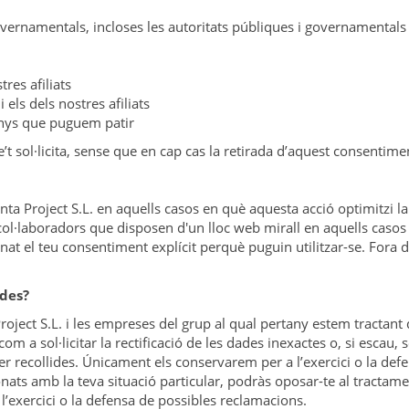
governamentals, incloses les autoritats públiques i governamentals 
res afiliats
i els dels nostres afiliats
anys que puguem patir
t sol·licita, sense que en cap cas la retirada d’aquest consentimen
a Project S.L. en aquells casos en què aquesta acció optimitzi la 
l·laboradors que disposen d'un lloc web mirall en aquells casos en
s donat el teu consentiment explícit perquè puguin utilitzar-se. For
ades?
roject S.L. i les empreses del grup al qual pertany estem tractan
om a sol·licitar la rectificació de les dades inexactes o, si escau, 
ser recollides. Únicament els conservarem per a l’exercici o la de
ats amb la teva situació particular, podràs oposar-te al tractamen
l’exercici o la defensa de possibles reclamacions.