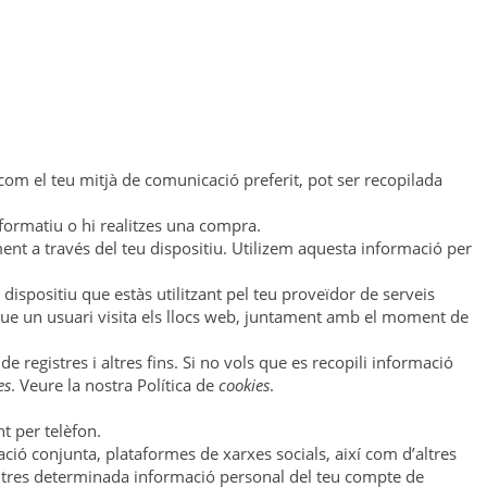
om el teu mitjà de comunicació preferit, pot ser recopilada
nformatiu o hi realitzes una compra.
nt a través del teu dispositiu. Utilizem aquesta informació per
dispositiu que estàs utilitzant pel teu proveïdor de serveis
p que un usuari visita els llocs web, juntament amb el moment de
egistres i altres fins. Si no vols que es recopili informació
es
. Veure la nostra Política de
cookies
.
t per telèfon.
ció conjunta, plataformes de xarxes socials, així com d’altres
saltres determinada informació personal del teu compte de