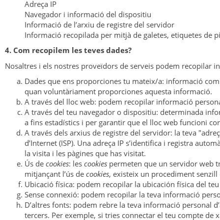
Adreça IP
Navegador i informació del dispositiu
Informació de l’arxiu de registre del servidor
Informació recopilada per mitjà de galetes, etiquetes de pí
4. Com recopilem les teves dades?
Nosaltres i els nostres proveïdors de serveis podem recopilar 
Dades que ens proporciones tu mateix/a: informació com da
quan voluntàriament proporciones aquesta informació.
A través del lloc web: podem recopilar informació personal
A través del teu navegador o dispositiu: determinada info
a fins estadístics i per garantir que el lloc web funcioni c
A través dels arxius de registre del servidor: la teva "adr
d’Internet (ISP). Una adreça IP s’identifica i registra au
la visita i les pàgines que has visitat.
Ús de
cookies
: les
cookies
permeten que un servidor web tran
mitjançant l’ús de
cookies
, existeix un procediment senzil
Ubicació física: podem recopilar la ubicación física del teu
Sense connexió: podem recopilar la teva informació person
D’altres fonts: podem rebre la teva informació personal d’
tercers. Per exemple, si tries connectar el teu compte de