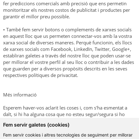
fer prediccions comercials amb precisió que ens permetin
monitoritzar els nostres costos de publicitat i productes per
garantir el millor preu possible.
• També fem servir botons o complements de xarxes socials
en aquest lloc que us permeten connectar-vos amb la vostra
xarxa social de diverses maneres. Perquè funcionin, els llocs
de xarxes socials com Facebook, LinkedIn, Twitter, Google+,
establiran galetes a través del nostre lloc que poden usar-se
per millorar el vostre perfil al seu lloc o contribuir a les dades
que guarden per a diversos propòsits descrits en les seves
respectives polítiques de privacitat.
Més informació
Esperem haver-vos aclarit les coses i, com s'ha esmentat a
dalt, si hi ha alguna cosa que no esteu segur/segura si ho
necessiteu o no, generalment és més segur deixar les galetes
Fem servir galetes (cookies)
habilitades en cas que interactuï amb una de les funcions que
utilitzeu en el nostre lloc.
Fem servir cookies i altres tecnologies de seguiment per millorar