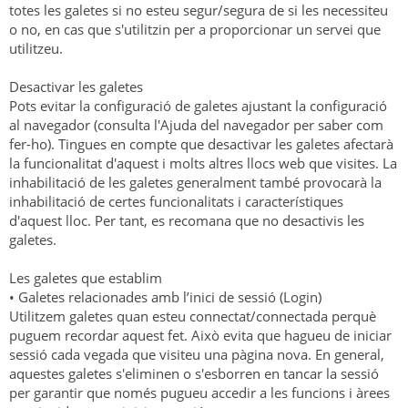
totes les galetes si no esteu segur/segura de si les necessiteu
o no, en cas que s'utilitzin per a proporcionar un servei que
utilitzeu.
Desactivar les galetes
Pots evitar la configuració de galetes ajustant la configuració
al navegador (consulta l'Ajuda del navegador per saber com
fer-ho). Tingues en compte que desactivar les galetes afectarà
la funcionalitat d'aquest i molts altres llocs web que visites. La
inhabilitació de les galetes generalment també provocarà la
inhabilitació de certes funcionalitats i característiques
d'aquest lloc. Per tant, es recomana que no desactivis les
galetes.
Les galetes que establim
• Galetes relacionades amb l’inici de sessió (Login)
Utilitzem galetes quan esteu connectat/connectada perquè
puguem recordar aquest fet. Això evita que hagueu de iniciar
sessió cada vegada que visiteu una pàgina nova. En general,
aquestes galetes s'eliminen o s'esborren en tancar la sessió
per garantir que només pugueu accedir a les funcions i àrees