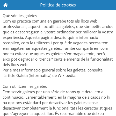
Política de
cookies
Què són les galetes
Com és pràctica comuna en gairebé tots els llocs web
professionals, aquest lloc utilitza galetes, que són petits arxius
que es descarreguen al vostre ordinador per millorar la vostra
experiència. Aquesta pàgina descriu quina informació
recopilen, com la utilitzem i per què de vegades necessitem
emmagatzemar aquestes galetes. També compartirem com
podeu evitar que aquestes galetes s'emmagatzemin, però,
això pot degradar o 'trencar' certs elements de la funcionalitat
dels llocs web.
Per a més informació general sobre les galetes, consulta
l'article Galeta (informática) de Wikipedia.
Com utilitzem les galetes
Fem servir galetes per una sèrie de raons que detallem a
continuació. Lamentablement, en la majoria dels casos no hi
ha opcions estàndard per desactivar les galetes sense
desactivar completament la funcionalitat i les característiques
que s'agreguen a aquest lloc. És recomanable que deixeu