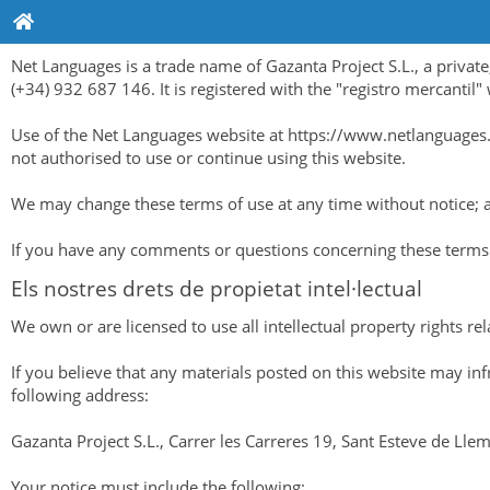
Net Languages is a trade name of Gazanta Project S.L., a private,
(+34) 932 687 146. It is registered with the "registro mercantil
Use of the Net Languages website at https://www.netlanguages.co
not authorised to use or continue using this website.
We may change these terms of use at any time without notice; any
If you have any comments or questions concerning these terms 
Els nostres drets de propietat intel·lectual
We own or are licensed to use all intellectual property rights rel
If you believe that any materials posted on this website may inf
following address:
Gazanta Project S.L., Carrer les Carreres 19, Sant Esteve de Ll
Your notice must include the following: