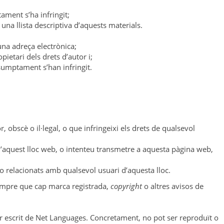
ament s’ha infringit;
 una llista descriptiva d’aquests materials.
una adreça electrònica;
ietari dels drets d’autor i;
sumptament s’han infringit.
obscè o il·legal, o que infringeixi els drets de qualsevol
’aquest lloc web, o intenteu transmetre a aquesta pàgina web,
o relacionats amb qualsevol usuari d’aquesta lloc.
 sempre que cap marca registrada,
copyright
o altres avisos de
per escrit de Net Languages. Concretament, no pot ser reproduït o