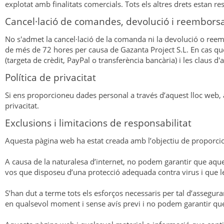
explotat amb finalitats comercials. Tots els altres drets estan 
Cancel·lació de comandes, devolució i reembor
No s'admet la cancel·lació de la comanda ni la devolució o ree
de més de 72 hores per causa de Gazanta Project S.L. En cas qu
(targeta de crèdit, PayPal o transferència bancària) i les claus d
Política de privacitat
Si ens proporcioneu dades personal a través d’aquest lloc web,
privacitat.
Exclusions i limitacions de responsabilitat
Aquesta pàgina web ha estat creada amb l’objectiu de proporcio
A causa de la naturalesa d’internet, no podem garantir que aques
vos que disposeu d’una protecció adequada contra virus i que les
S’han dut a terme tots els esforços necessaris per tal d’assegur
en qualsevol moment i sense avís previ i no podem garantir q