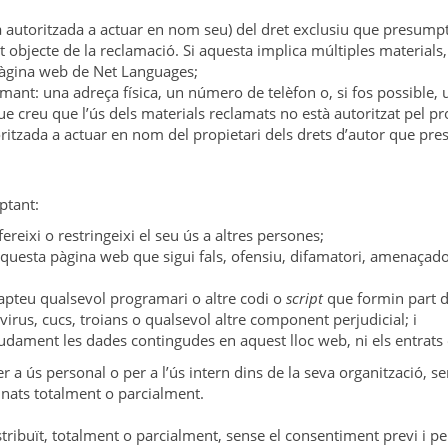
ona autoritzada a actuar en nom seu) del dret exclusiu que presumpt
t objecte de la reclamació. Si aquesta implica múltiples materials,
a pàgina web de Net Languages;
mant: una adreça física, un número de telèfon o, si fos possible, 
 creu que l’ús dels materials reclamats no està autoritzat pel prop
oritzada a actuar en nom del propietari dels drets d’autor que pre
ptant:
reixi o restringeixi el seu ús a altres persones;
esta pàgina web que sigui fals, ofensiu, difamatori, amenaçador, 
apteu qualsevol programari o altre codi o
script
que formin part d
virus, cucs, troians o qualsevol altre component perjudicial; i
udament les dades contingudes en aquest lloc web, ni els entrats 
per a ús personal o per a l’ús intern dins de la seva organització,
inats totalment o parcialment.
istribuït, totalment o parcialment, sense el consentiment previ i 